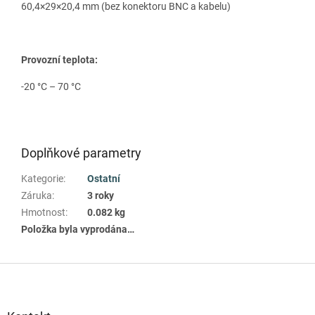
60,4×29×20,4 mm (bez konektoru BNC a kabelu)
Provozní teplota:
-20 °C – 70 °C
Doplňkové parametry
Kategorie
:
Ostatní
Záruka
:
3 roky
Hmotnost
:
0.082 kg
Položka byla vyprodána…
Z
á
p