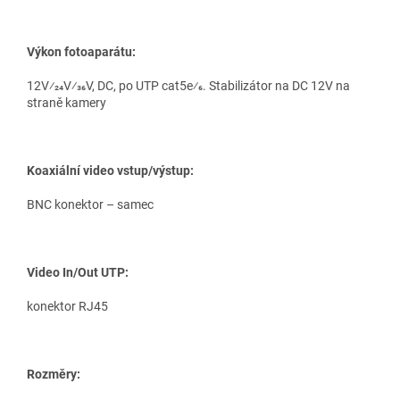
Výkon fotoaparátu:
12V⁄24V⁄36V, DC, po UTP cat5e⁄6. Stabilizátor na DC 12V na
straně kamery
Koaxiální video vstup/výstup:
BNC konektor – samec
Video In/Out UTP:
konektor RJ45
Rozměry: