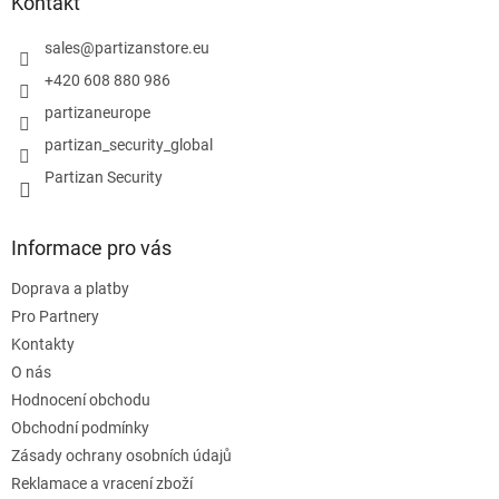
a
Kontakt
t
í
sales
@
partizanstore.eu
+420 608 880 986
partizaneurope
partizan_security_global
Partizan Security
Informace pro vás
Doprava a platby
Pro Partnery
Kontakty
O nás
Hodnocení obchodu
Obchodní podmínky
Zásady ochrany osobních údajů
Reklamace a vracení zboží