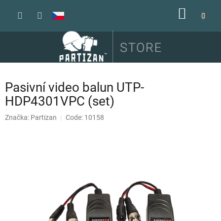
Přejít
NÁKUP
na
obsah
KOŠÍK
Pasivní video balun UTP-
HDP4301VPC (set)
Značka:
Partizan
Code: 10158