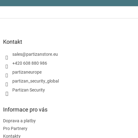
Z
á
p
a
Kontakt
t
í
sales
@
partizanstore.eu
+420 608 880 986
partizaneurope
partizan_security_global
Partizan Security
Informace pro vás
Doprava a platby
Pro Partnery
Kontakty