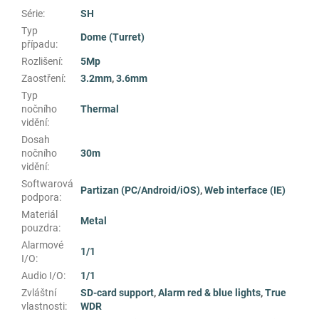
Série
:
SH
Typ
Dome (Turret)
případu
:
Rozlišení
:
5Mp
Zaostření
:
3.2mm
,
3.6mm
Typ
nočního
Thermal
vidění
:
Dosah
nočního
30m
vidění
:
Softwarová
Partizan (PC/Android/iOS)
,
Web interface (IE)
podpora
:
Materiál
Metal
pouzdra
:
Alarmové
1/1
I/O
:
Audio I/O
:
1/1
Zvláštní
SD-card support
,
Alarm red & blue lights
,
True
vlastnosti
:
WDR