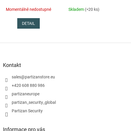
Momentálně nedostupné
Skladem
(>20 ks)
DETAIL
Z
á
p
a
Kontakt
t
í
sales
@
partizanstore.eu
+420 608 880 986
partizaneurope
partizan_security_global
Partizan Security
Informace pro vás