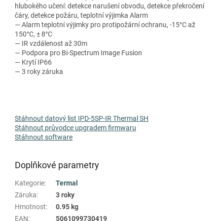
hlubokého učení: detekce narušení obvodu, detekce překročení
čáry, detekce požáru, teplotní výjimka Alarm
— Alarm teplotní výjimky pro protipožární ochranu, -15°C až
150°C, ± 8°C
— IR vzdálenost až 30m
— Podpora pro Bi-Spectrum Image Fusion
— Krytí IP66
— 3 roky záruka
Stáhnout datový list IPD-5SP-IR Thermal SH
Stáhnout průvodce upgradem firmwaru
Stáhnout software
Doplňkové parametry
Kategorie
:
Termal
Záruka
:
3 roky
Hmotnost
:
0.95 kg
EAN
:
5061099730419