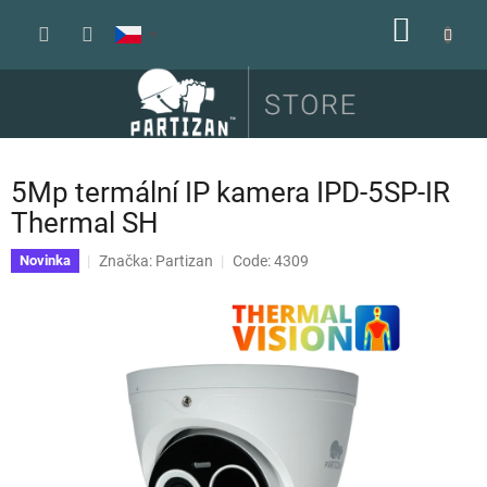
Přejít
NÁKUP
na
obsah
KOŠÍK
5Mp termální IP kamera IPD-5SP-IR
Thermal SH
Značka:
Partizan
Code: 4309
Novinka