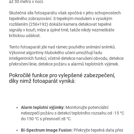
až 30 metrů v noci.
Skutečná síla fotoaparátu však spočívá v jeho schopnostech
tepelného zobrazování. S tepelným modulem s vysokým
rozlišením (256×192) dokáže kamera detekovat tepelné
signály v kouři, mlze a úplné tmě, takže nikdy nezmeškáte
kritickou událost.
Tento fotoaparát jde nad rámec pouhého snímání snímků.
Výkonné algoritmy hlubokého učení umožňují řadu
inteligentních funkcí, včetně detekce narušení obvodu, detekce
překročení linie, detekce požáru a alarmů teplotních výjimek.
Pokročilé funkce pro vylepšené zabezpečení,
díky nimž fotoaparát vyniká:
Alarm teplotní výjimky:
Monitorujte potenciální
nebezpečí požáru s detekcí teplotního rozsahu od -15 °C
do 150 °C s přesností ±8 °C.
Bi-Spectrum Image Fusion:
Překryjte tepelná data přes