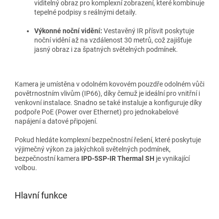
viditelný obraz pro komplexní zobrazení, které kombinuje
tepelné podpisy s reálnými detaily.
Výkonné noční vidění:
Vestavěný IR přísvit poskytuje
noční vidění až na vzdálenost 30 metrů, což zajišťuje
jasný obraz i za špatných světelných podmínek.
Kamera je umístěna v odolném kovovém pouzdře odolném vůči
povětrnostním vlivům (IP66), díky čemuž je ideální pro vnitřní i
venkovní instalace. Snadno se také instaluje a konfiguruje díky
podpoře PoE (Power over Ethernet) pro jednokabelové
napájení a datové připojení.
Pokud hledáte komplexní bezpečnostní řešení, které poskytuje
výjimečný výkon za jakýchkoli světelných podmínek,
bezpečnostní kamera
IPD-5SP-IR Thermal SH
je vynikající
volbou.
Hlavní funkce