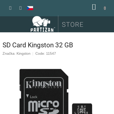
Přejít
NÁKUP
na
obsah
KOŠÍK
SD Card Kingston 32 GB
Značka:
Kingston
Code: 11547