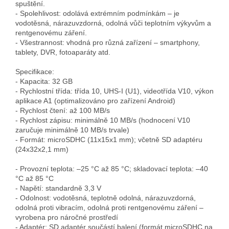
spuštění.

- Spolehlivost: odolává extrémním podmínkám – je 
vodotěsná, nárazuvzdorná, odolná vůči teplotním výkyvům a 
rentgenovému záření.

- Všestrannost: vhodná pro různá zařízení – smartphony, 
tablety, DVR, fotoaparáty atd.

Specifikace:

- Kapacita: 32 GB

- Rychlostní třída: třída 10, UHS‑I (U1), videotřída V10, výkon 
aplikace A1 (optimalizováno pro zařízení Android)

- Rychlost čtení: až 100 MB/s

- Rychlost zápisu: minimálně 10 MB/s (hodnocení V10 
zaručuje minimálně 10 MB/s trvale)

- Formát: microSDHC (11x15x1 mm); včetně SD adaptéru 
(24x32x2,1 mm)

- Provozní teplota: –25 °C až 85 °C; skladovací teplota: –40 
°C až 85 °C

- Napětí: standardně 3,3 V

- Odolnost: vodotěsná, teplotně odolná, nárazuvzdorná, 
odolná proti vibracím, odolná proti rentgenovému záření – 
vyrobena pro náročné prostředí

- Adaptér: SD adaptér součástí balení (formát microSDHC na 