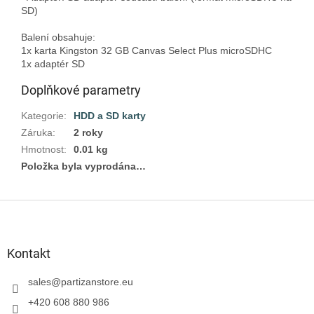
SD)

Balení obsahuje:

1x karta Kingston 32 GB Canvas Select Plus microSDHC

Doplňkové parametry
Kategorie
:
HDD a SD karty
Záruka
:
2 roky
Hmotnost
:
0.01 kg
Položka byla vyprodána…
Z
á
p
a
Kontakt
t
í
sales
@
partizanstore.eu
+420 608 880 986