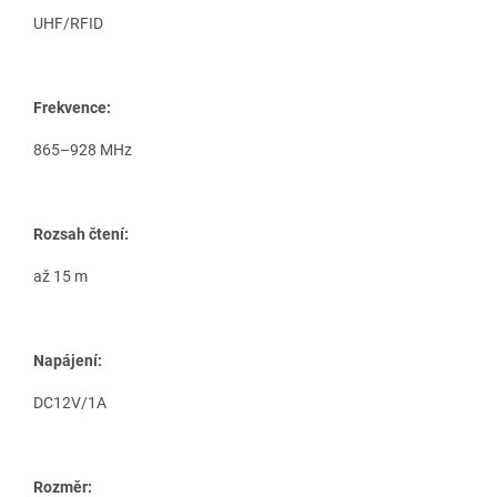
UHF/RFID
Frekvence:
865–928 MHz
Rozsah čtení:
až 15 m
Napájení:
DC12V/1A
Rozměr: