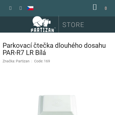
Přejít
NÁKUP
na
obsah
KOŠÍK
Parkovací čtečka dlouhého dosahu
PAR-R7 LR Bílá
Značka:
Partizan
Code: 169