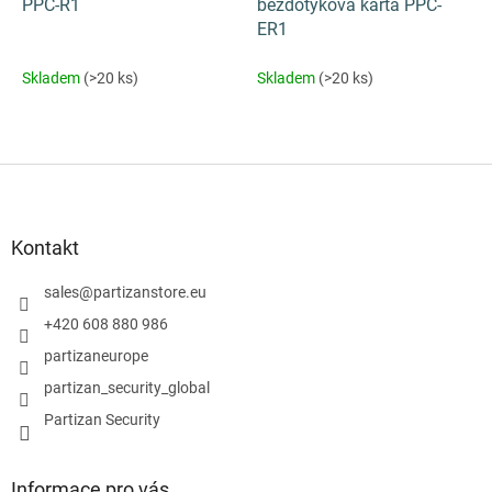
PPC-R1
bezdotyková karta PPC-
ER1
Skladem
(>20 ks)
Skladem
(>20 ks)
Z
á
p
a
Kontakt
t
í
sales
@
partizanstore.eu
+420 608 880 986
partizaneurope
partizan_security_global
Partizan Security
Informace pro vás