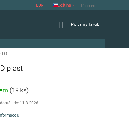
EUR
Čeština
HODNOCENÍ OBCHODU
OBCHODNÍ PODMÍNKY
Přihlášení
ZÁSADY 
NÁKUPNÍ
Prázdný košík
KOŠÍK
last
D plast
dem
(19 ks)
oručit do:
11.8.2026
informace