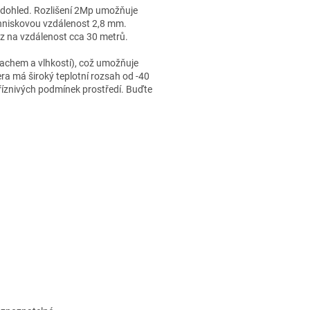
o dohled. Rozlišení 2Mp umožňuje
kdo napíše
hniskovou vzdálenost 2,8 mm.
příspěvek k
az na vzdálenost cca 30 metrů.
této položce.
rachem a vlhkostí), což umožňuje
PŘIDAT
a má široký teplotní rozsah od -40
KOMENTÁŘ
příznivých podmínek prostředí. Buďte