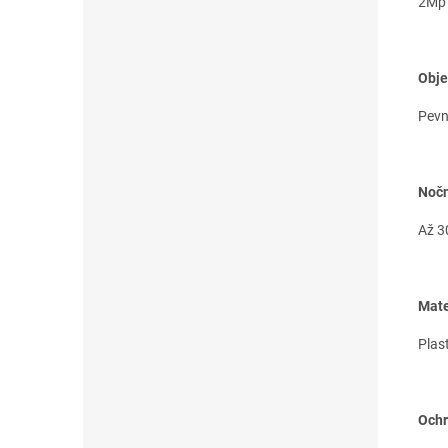
2Mp 
Obje
Pevn
Nočn
Až 3
Mate
Plas
Ochr