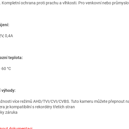
. Kompletní ochrana proti prachu a vlhkosti. Pro venkovní nebo průmyslo
jení:
V, 0,4А
ozní teplota:
– 60 °C
í výhody:
žnosti více režimů AHD/TVI/CVI/CVBS. Tuto kameru můžete přepnout na 
ra je kompatibilní s rekordéry třetích stran
roky záruka
nout dokumentaci