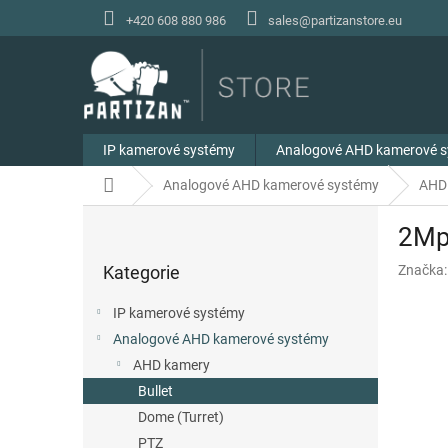
Přejít
+420 608 880 986
sales@partizanstore.eu
na
obsah
IP kamerové systémy
Analogové AHD kamerové 
Domů
Analogové AHD kamerové systémy
AHD
P
2Mp
o
Přeskočit
s
Kategorie
Značka
kategorie
t
r
IP kamerové systémy
a
Analogové AHD kamerové systémy
n
AHD kamery
n
í
Bullet
p
Dome (Turret)
a
PTZ