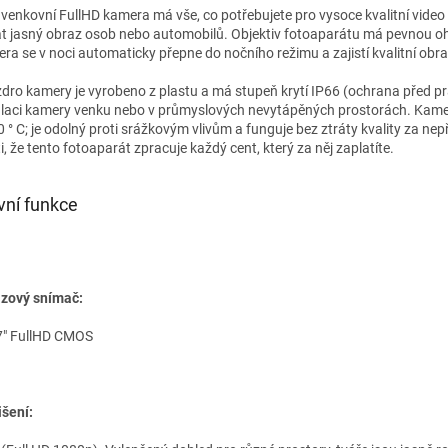
 venkovní FullHD kamera má vše, co potřebujete pro vysoce kvalitní vide
at jasný obraz osob nebo automobilů. Objektiv fotoaparátu má pevnou o
ra se v noci automaticky přepne do nočního režimu a zajistí kvalitní obr
dro kamery je vyrobeno z plastu a má stupeň krytí IP66 (ochrana před p
alaci kamery venku nebo v průmyslových nevytápěných prostorách. Kamer
0 ° С; je odolný proti srážkovým vlivům a funguje bez ztráty kvality za ne
sti, že tento fotoaparát zpracuje každý cent, který za něj zaplatíte.
vní funkce
zový snímač:
7" FullHD CMOS
išení: