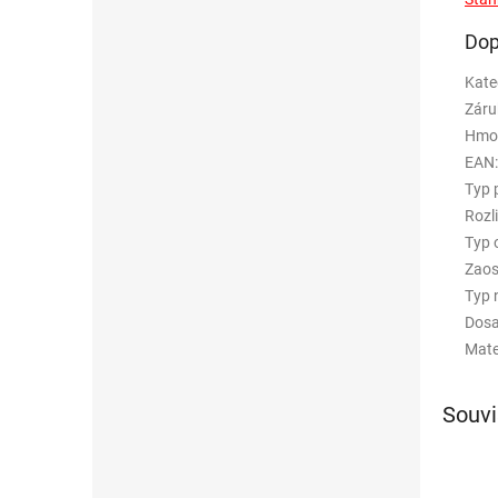
Dop
Kate
Záru
Hmo
EAN
:
Typ 
Rozl
Typ 
Zaos
Typ 
Dosa
Mate
Souvi