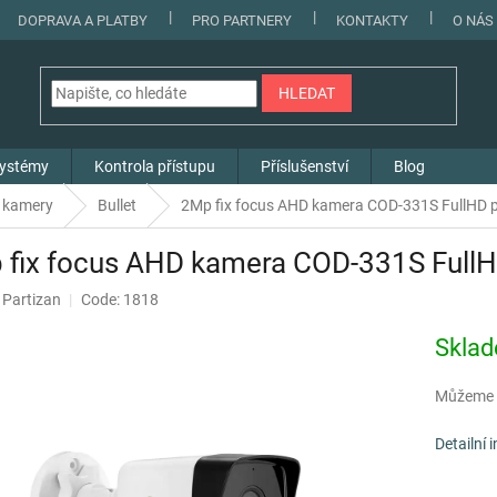
DOPRAVA A PLATBY
PRO PARTNERY
KONTAKTY
O NÁS
HLEDAT
systémy
Kontrola přístupu
Příslušenství
Blog
 kamery
Bullet
2Mp fix focus AHD kamera COD-331S FullHD p
 fix focus AHD kamera COD-331S FullH
:
Partizan
Code: 1818
Skla
Můžeme d
Detailní 