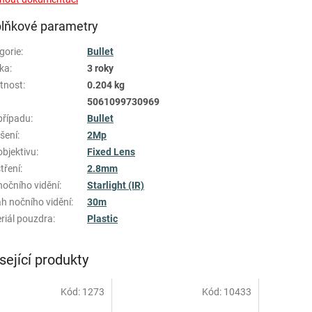
lňkové parametry
gorie
:
Bullet
ka
:
3 roky
tnost
:
0.204 kg
5061099730969
případu
:
Bullet
išení
:
2Mp
objektivu
:
Fixed Lens
tření
:
2.8mm
nočního vidění
:
Starlight (IR)
h nočního vidění
:
30m
riál pouzdra
:
Plastic
sející produkty
Kód:
1273
Kód:
10433