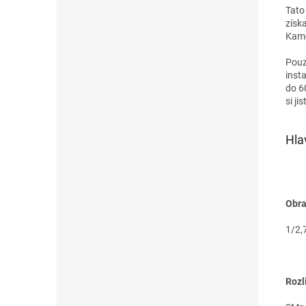
Tato
získ
Kame
Pouz
inst
do 6
si ji
Hla
Obra
1/2,
Rozl