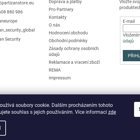
Doprava a platby
Vložte svů
@
partizanstore.eu
produktec
Pro Partnery
608 880 986
Kontakty
zaneurope
E-mail
O nás
an_security_global
Hodnocení obchodu
Vložením
an Security
Obchodní podmínky
údajů
Zásady ochrany osobních
údajů
PŘIHL
Reklamace a vracení zboží
REMA
Impressum
oužívá soubory cookie. Dalším procházením tohoto
jete souhlas s jejich používáním. Více informací
zde
í
azena.
Upravit nastavení cookies