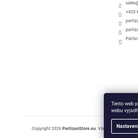
sales
+420 
parti
partiz
Partiz
Tento web p
webu vyjadřu
Nastaven
Copyright 2026
PartizanStore.eu
. Všechna práva vyhr