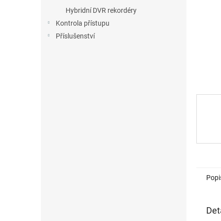
n
Hybridní DVR rekordéry
e
Kontrola přístupu
l
Příslušenství
Popi
Det