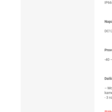
IP66
Napá
DC12
Prov
-40 
Dalš
– Mo
kame
- 3 
Stáh