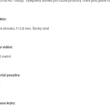
(Full HD 1080p). Vylepšený dohled pro různé prostory, tváře jsou jasně 
ktiv:
é ohnisko, f=2,8 mm. Široký úhel
í vidění:
0 metrů
riál pouzdra:
t
ana krytu: