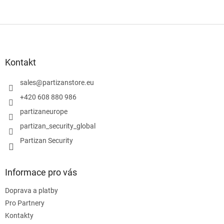
Z
á
p
a
Kontakt
t
í
sales
@
partizanstore.eu
+420 608 880 986
partizaneurope
partizan_security_global
Partizan Security
Informace pro vás
Doprava a platby
Pro Partnery
Kontakty