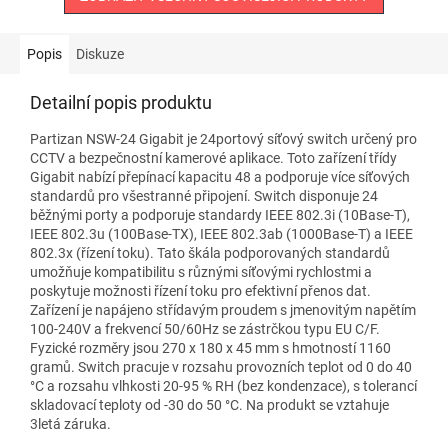
Popis
Diskuze
Detailní popis produktu
Partizan NSW-24 Gigabit je 24portový síťový switch určený pro
CCTV a bezpečnostní kamerové aplikace. Toto zařízení třídy
Gigabit nabízí přepínací kapacitu 48 a podporuje více síťových
standardů pro všestranné připojení. Switch disponuje 24
běžnými porty a podporuje standardy IEEE 802.3i (10Base-T),
IEEE 802.3u (100Base-TX), IEEE 802.3ab (1000Base-T) a IEEE
802.3x (řízení toku). Tato škála podporovaných standardů
umožňuje kompatibilitu s různými síťovými rychlostmi a
poskytuje možnosti řízení toku pro efektivní přenos dat.
Zařízení je napájeno střídavým proudem s jmenovitým napětím
100-240V a frekvencí 50/60Hz se zástrčkou typu EU C/F.
Fyzické rozměry jsou 270 x 180 x 45 mm s hmotností 1160
gramů. Switch pracuje v rozsahu provozních teplot od 0 do 40
°C a rozsahu vlhkosti 20-95 % RH (bez kondenzace), s tolerancí
skladovací teploty od -30 do 50 °C. Na produkt se vztahuje
3letá záruka.