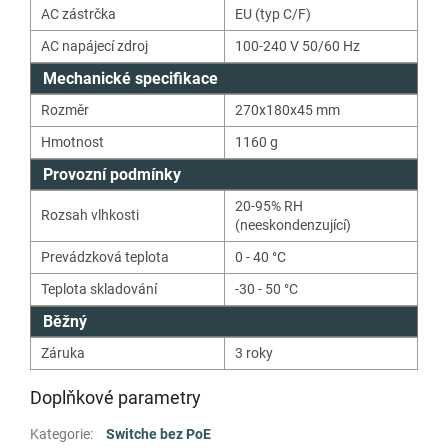
AC zástrčka
EU (typ C/F)
AC napájecí zdroj
100-240 V 50/60 Hz
Mechanické specifikace
Rozměr
270x180x45 mm
Hmotnost
1160
g
Provozní podmínky
20-95% RH
Rozsah vlhkosti
(neeskondenzující)
Prevádzková teplota
0 - 40 °C
Teplota skladování
-30 - 50 °C
Běžný
Záruka
3 roky
Doplňkové parametry
Kategorie
:
Switche bez PoE