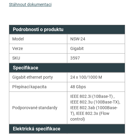
Stáhnout dokumentaci
Podrobnosti o produktu
Model
NSW-24
Verze
Gigabit
SKU
3597
Specifikace
Gigabit ethernet porty
24 x 100/1000 M
Přepínací kapacita
48
Gbps
IEEE 802.3i (10Base-T)
,
IEEE 802.3u (100Base-TX)
,
Podporované standardy
IEEE 802.3ab (1000Base-
T)
,
IEEE 802.3x (Flow
control)
Elektrická specifikace