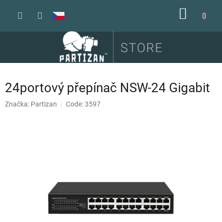
Přejít
NÁKUP
na
obsah
KOŠÍK
24portový přepínač NSW-24 Gigabit
Značka:
Partizan
Code: 3597