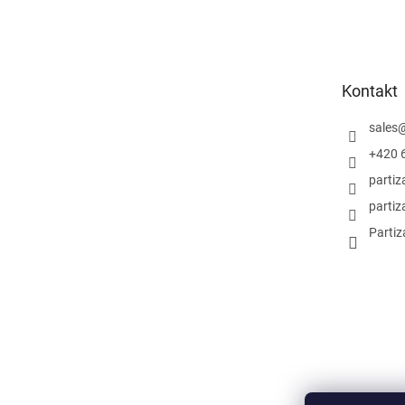
á
p
a
t
Kontakt
í
sales
+420 
parti
partiz
Partiz