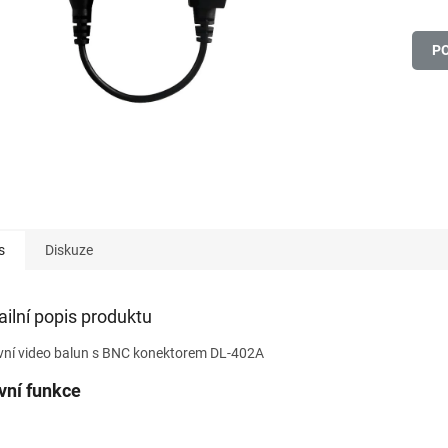
P
s
Diskuze
ailní popis produktu
vní video balun s BNC konektorem DL-402A
vní funkce