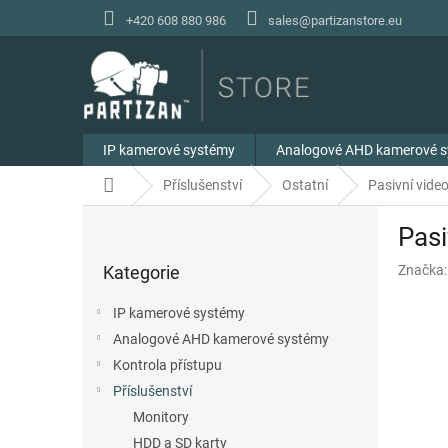
Přejít
+420 608 880 986
sales@partizanstore.eu
na
obsah
IP kamerové systémy
Analogové AHD kamerové 
Domů
Příslušenství
Ostatní
Pasivní vid
P
Pasi
o
Přeskočit
s
Kategorie
Značka
kategorie
t
r
IP kamerové systémy
a
Analogové AHD kamerové systémy
n
Kontrola přístupu
n
í
Příslušenství
p
Monitory
a
HDD a SD karty