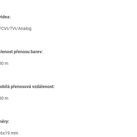
videa:
CVI/TVI/Analog
lenost přenosu barev:
00 m
obílá přenosová vzdálenost:
00 m
ěry:
16x19 mm