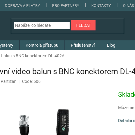
DOPRAVA A PLATBY
PRO PARTNERY
KONTAKTY
O NÁS
HLEDAT
systémy
Kontrola přístupu
Příslušenství
Blog
eo balun s BNC konektorem DL-402A
vní video balun s BNC konektorem DL
:
Partizan
Code: 606
Skla
Můžeme d
Detailní 