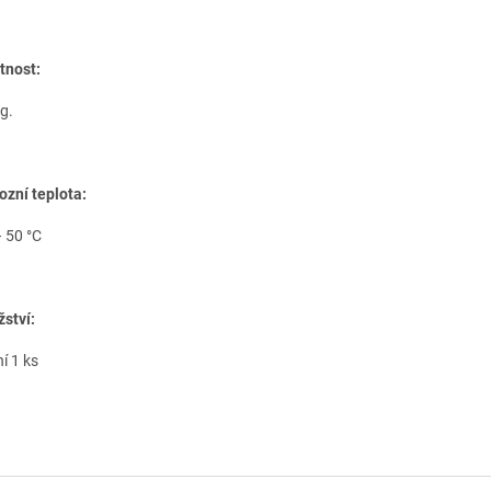
nost:
g.
ozní teplota:
– 50 °C
ství:
í 1 ks