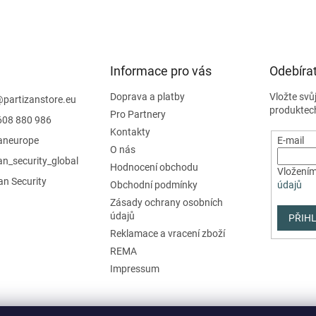
Informace pro vás
Odebírat
Doprava a platby
Vložte svů
@
partizanstore.eu
produktec
Pro Partnery
608 880 986
Kontakty
zaneurope
E-mail
O nás
an_security_global
Hodnocení obchodu
Vložením
an Security
Obchodní podmínky
údajů
Zásady ochrany osobních
údajů
PŘIHL
Reklamace a vracení zboží
REMA
Impressum