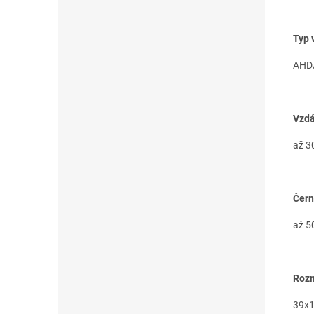
Typ 
AHD/
Vzdá
až 3
Čern
až 5
Rozm
39x