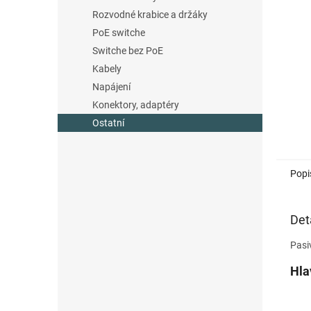
n
Rozvodné krabice a držáky
e
PoE switche
l
Switche bez PoE
Kabely
Napájení
Konektory, adaptéry
Ostatní
Popi
Det
Pasi
Hla