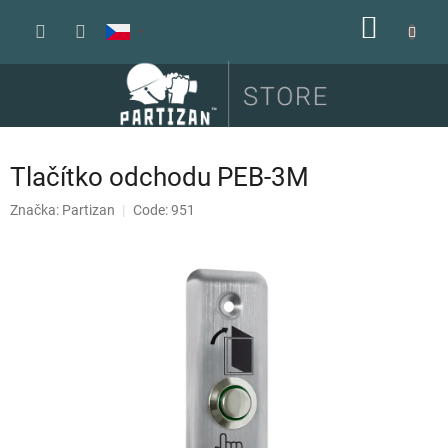
Přejít
NÁKUP
na
obsah
KOŠÍK
Tlačítko odchodu PEB-3M
Značka:
Partizan
Code: 951