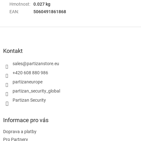
Hmotnost
:
0.027 kg
EAN
:
5060491861868
Z
á
p
a
Kontakt
t
í
sales
@
partizanstore.eu
+420 608 880 986
partizaneurope
partizan_security_global
Partizan Security
Informace pro vás
Doprava a platby
Pro Partnery