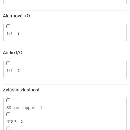
Alarmové I/O
1/1
1
Audio I/O
1/1
2
Zvláštní vlastnosti
SD-card support
2
RTSP
2