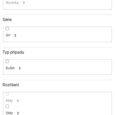
k
Novinka
0
t
ů
Série
SH
2
Typ případu
Bullet
2
Rozlišení
8Mp
0
5Mp
2