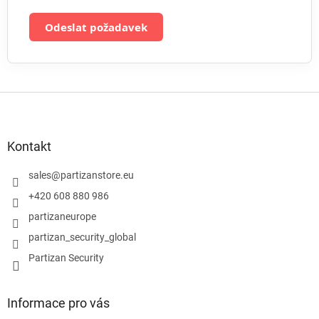
u
Odeslat požadavek
Z
á
p
a
Kontakt
t
í
sales
@
partizanstore.eu
+420 608 880 986
partizaneurope
partizan_security_global
Partizan Security
Informace pro vás