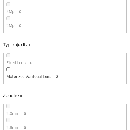
4Mp
0
2Mp
0
Typ objektivu
Fixed Lens
0
Motorized Varifocal Lens
2
Zaostření
2.0mm
0
2.8mm
0