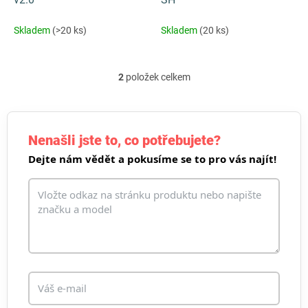
t
ů
Skladem
(>20 ks)
Skladem
(20 ks)
2
položek celkem
O
v
l
á
d
Nenašli jste to, co potřebujete?
a
Dejte nám vědět a pokusíme se to pro vás najít!
c
í
p
r
v
k
y
v
ý
p
i
s