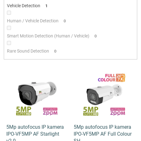
Vehicle Detection
1
Human / Vehicle Detection
0
Smart Motion Detection (Human / Vehicle)
0
Rare Sound Detection
0
V
ý
p
i
s
p
r
o
d
5Mp autofocus IP kamera
5Mp autofocus IP kamera
u
IPO-VF5MP AF Starlight
IPO-VF5MP AF Full Colour
k
v2.0
SH