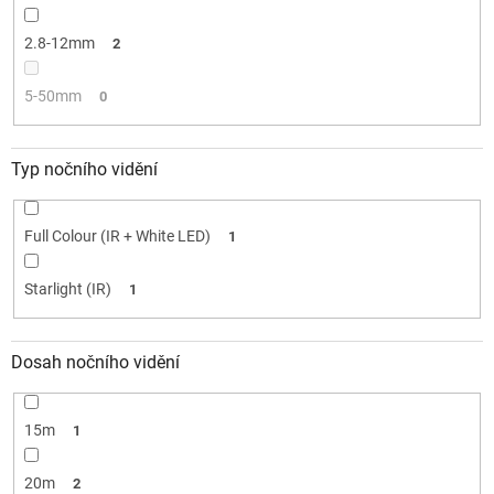
2.8-12mm
2
5-50mm
0
Typ nočního vidění
Full Colour (IR + White LED)
1
Starlight (IR)
1
Dosah nočního vidění
15m
1
20m
2