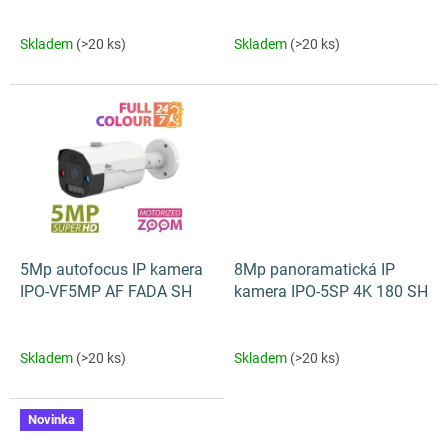
t
ů
Skladem
(>20 ks)
Skladem
(>20 ks)
5Mp autofocus IP kamera
8Mp panoramatická IP
IPO-VF5MP AF FADA SH
kamera IPO-5SP 4K 180 SH
Skladem
(>20 ks)
Skladem
(>20 ks)
Novinka