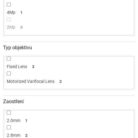
4Mp
1
2Mp
0
Typ objektivu
Fixed Lens
3
Motorized Varifocal Lens
2
Zaostření
2.0mm
1
2.8mm
2