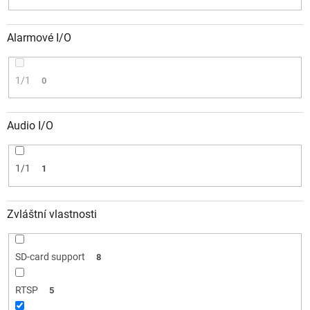
Alarmové I/O
1/1
0
Audio I/O
1/1
1
Zvláštní vlastnosti
SD-card support
8
RTSP
5