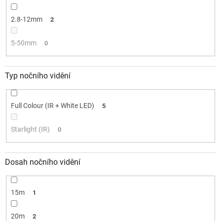
2.8-12mm
2
5-50mm
0
Typ nočního vidění
Full Colour (IR + White LED)
5
Starlight (IR)
0
Dosah nočního vidění
15m
1
20m
2