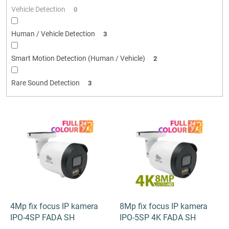
Vehicle Detection
0
Human / Vehicle Detection
3
Smart Motion Detection (Human / Vehicle)
2
Rare Sound Detection
3
V
ý
p
i
s
p
r
o
d
4Mp fix focus IP kamera
8Mp fix focus IP kamera
u
IPO-4SP FADA SH
IPO-5SP 4K FADA SH
k