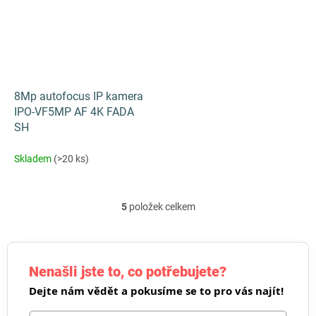
8Mp autofocus IP kamera
IPO-VF5MP AF 4K FADA
SH
Skladem
(>20 ks)
5
položek celkem
O
v
l
á
d
Nenašli jste to, co potřebujete?
a
Dejte nám vědět a pokusíme se to pro vás najít!
c
í