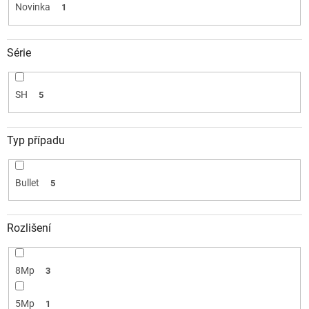
k
Novinka
1
t
ů
Série
SH
5
Typ případu
Bullet
5
Rozlišení
8Mp
3
5Mp
1