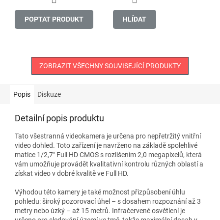
POPTAT PRODUKT
HLÍDAT
ZOBRAZIT VŠECHNY SOUVISEJÍCÍ PRODUKTY
Popis
Diskuze
Detailní popis produktu
Tato všestranná videokamera je určena pro nepřetržitý vnitřní
video dohled. Toto zařízení je navrženo na základě spolehlivé
matice 1/2,7" Full HD CMOS s rozlišením 2,0 megapixelů, která
vám umožňuje provádět kvalitativní kontrolu různých oblastí a
získat video v dobré kvalitě ve Full HD.
Výhodou této kamery je také možnost přizpůsobení úhlu
pohledu: široký pozorovací úhel – s dosahem rozpoznání až 3
metry nebo úzký – až 15 metrů. Infračervené osvětlení je
určeno pro sledování území ve tmě, takže maximální dosah v