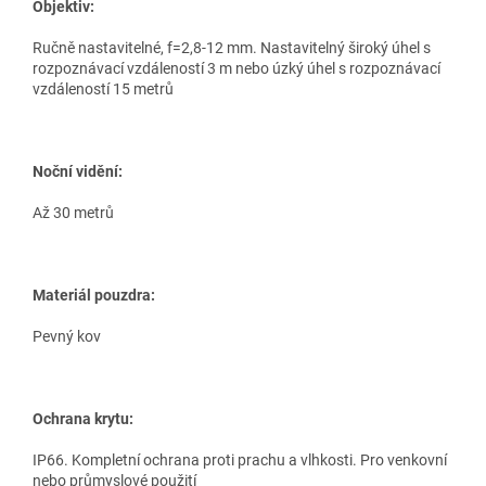
Objektiv:
Ručně nastavitelné, f=2,8-12 mm. Nastavitelný široký úhel s
rozpoznávací vzdáleností 3 m nebo úzký úhel s rozpoznávací
vzdáleností 15 metrů
Noční vidění:
Až 30 metrů
Materiál pouzdra:
Pevný kov
Ochrana krytu:
IP66. Kompletní ochrana proti prachu a vlhkosti. Pro venkovní
nebo průmyslové použití