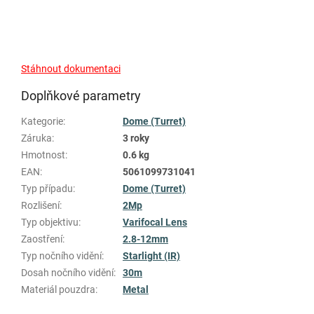
Stáhnout dokumentaci
Doplňkové parametry
Kategorie
:
Dome (Turret)
Záruka
:
3 roky
Hmotnost
:
0.6 kg
EAN
:
5061099731041
Typ případu
:
Dome (Turret)
Rozlišení
:
2Mp
Typ objektivu
:
Varifocal Lens
Zaostření
:
2.8-12mm
Typ nočního vidění
:
Starlight (IR)
Dosah nočního vidění
:
30m
Materiál pouzdra
:
Metal