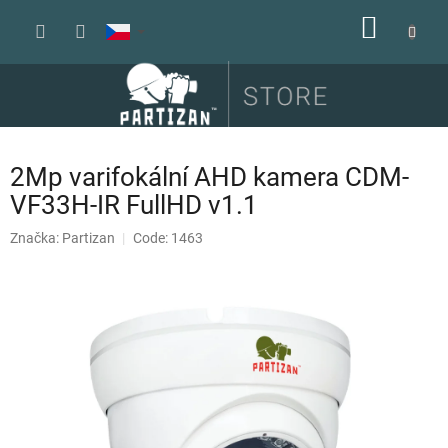
Přejít
NÁKUP
na
obsah
KOŠÍK
2Mp varifokální AHD kamera CDM-
VF33H-IR FullHD v1.1
Značka:
Partizan
Code: 1463