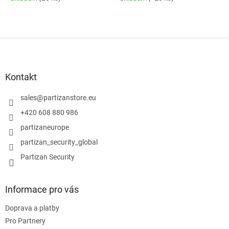
Z
á
p
a
Kontakt
t
í
sales
@
partizanstore.eu
+420 608 880 986
partizaneurope
partizan_security_global
Partizan Security
Informace pro vás
Doprava a platby
Pro Partnery