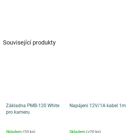
Buďte první, kdo napíše příspěvek k této položce.
PŘIDAT KOMENTÁŘ
Související produkty
Základna PMB-120 White
Napájení 12V/1A kabel 1m
pro kameru
Skladem
(20 ks)
Skladem
(>20 ks)