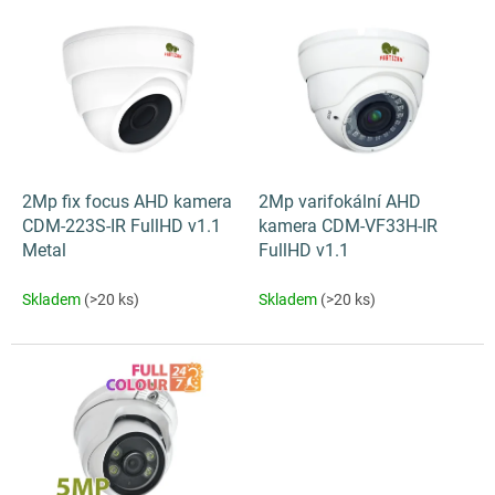
V
ý
p
i
s
p
r
o
d
2Mp fix focus AHD kamera
2Mp varifokální AHD
u
CDM-223S-IR FullHD v1.1
kamera CDM-VF33H-IR
k
Metal
FullHD v1.1
t
ů
Skladem
(>20 ks)
Skladem
(>20 ks)