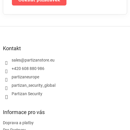
Z
á
p
a
Kontakt
t
í
sales
@
partizanstore.eu
+420 608 880 986
partizaneurope
partizan_security_global
Partizan Security
Informace pro vás
Doprava a platby
Pro Partnery