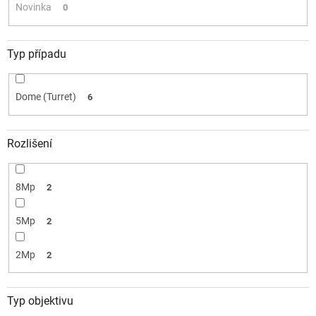
k
Novinka
0
t
ů
Typ případu
Dome (Turret)
6
Rozlišení
8Mp
2
5Mp
2
2Mp
2
Typ objektivu