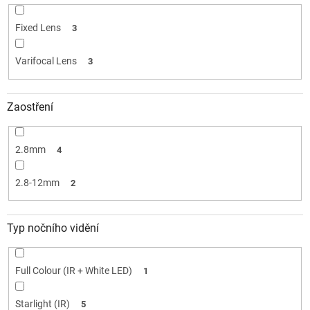
Fixed Lens
3
Varifocal Lens
3
Zaostření
2.8mm
4
2.8-12mm
2
Typ nočního vidění
Full Colour (IR + White LED)
1
Starlight (IR)
5