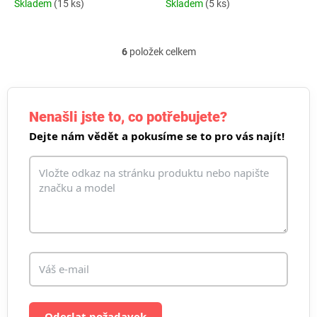
Skladem
(15 ks)
Skladem
(5 ks)
6
položek celkem
O
v
l
á
d
Nenašli jste to, co potřebujete?
a
Dejte nám vědět a pokusíme se to pro vás najít!
c
í
p
r
v
k
y
v
ý
p
i
s
u
Odeslat požadavek