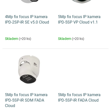
p
r
o
d
4Mp fix focus IP kamera
5Mp fix focus IP kamera
u
IPD-2SP-IR SE v5.0 Cloud
IPD-5SP VP Cloud v1.1
k
t
ů
Skladem
(>20 ks)
Skladem
(>20 ks)
5Mp fix focus IP kamera
5Mp fix focus IP kamera
IPD-5SP-IR SDM FADA
IPD-5SP-IR FADA Cloud
Cloud