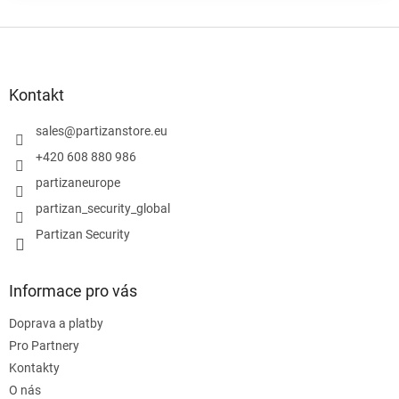
Z
á
p
a
Kontakt
t
í
sales
@
partizanstore.eu
+420 608 880 986
partizaneurope
partizan_security_global
Partizan Security
Informace pro vás
Doprava a platby
Pro Partnery
Kontakty
O nás