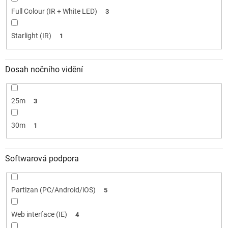
Full Colour (IR + White LED)
3
Starlight (IR)
1
Dosah nočního vidění
25m
3
30m
1
Softwarová podpora
Partizan (PC/Android/iOS)
5
Web interface (IE)
4