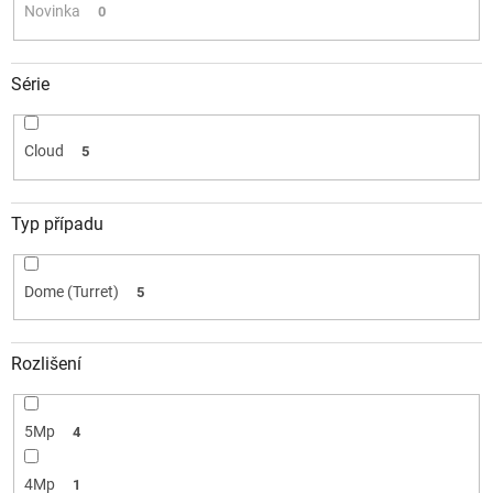
k
Novinka
0
t
ů
Série
Cloud
5
Typ případu
Dome (Turret)
5
Rozlišení
5Mp
4
4Mp
1