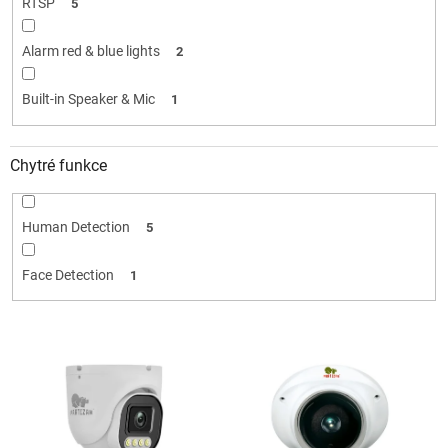
RTSP
5
Alarm red & blue lights
2
Built-in Speaker & Mic
1
Chytré funkce
Human Detection
5
Face Detection
1
V
ý
p
i
s