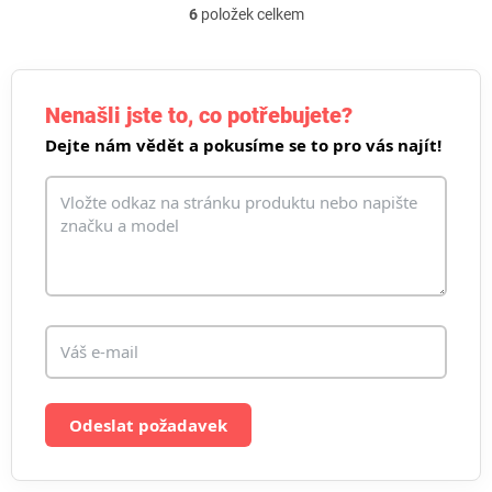
6
položek celkem
O
v
l
á
d
Nenašli jste to, co potřebujete?
a
Dejte nám vědět a pokusíme se to pro vás najít!
c
í
p
r
v
k
y
v
ý
p
i
s
u
Odeslat požadavek